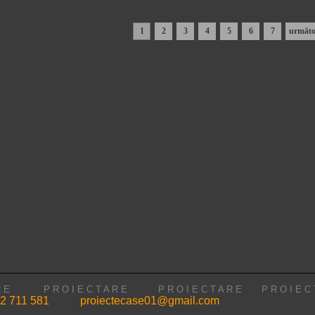
1
2
3
4
5
6
7
următo
 A R E
P R O I E C T A R E
P R O I E C T A R E
P R O I E 
2 711 581
proiectecase01@gmail.com