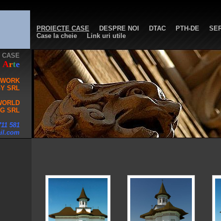
PROIECTE CASE
DESPRE NOI
DTAC
PTH-DE
SER
E
Case la cheie
Link uri utile
 CASE
A
r
t
e
 WORK
Y SRL
WORLD
G SRL
711 581
il.com