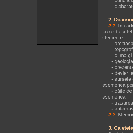
- beneficiaru
- elaborator
2. Descriere
2.1.
În cadr
proiectului te
elemente:
- amplasam
- topografi
- clima şi f
- geologia, 
- prezentarea
- devierile şi
- sursele de 
asemenea pentr
- căile de ac
asemenea;
- trasarea l
- antemăsu
2.2.
Memorii
3. Caietele