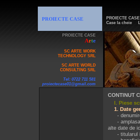
PROIECTE CASE
PROIECTE CASE
Case la cheie
L
PROIECTE CASE
A
r
t
e
SC ARTE WORK
TECHNOLOGY SRL
SC ARTE WORLD
CONSULTING SRL
Tel: 0722 711 581
proiectecase01@gmail.com
CONTINUT C
I. Piese sc
1. Date gen
- denumirea o
- amplasament
alte date de id
- titularul i