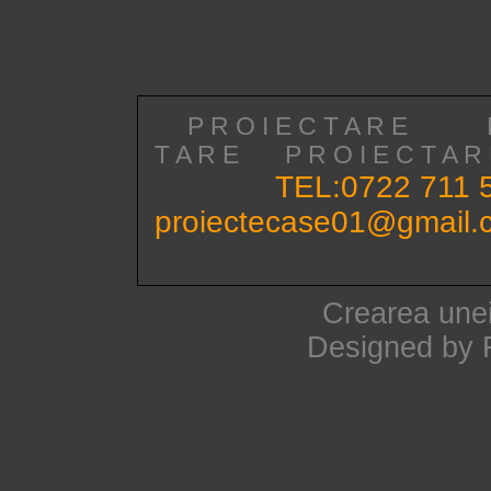
P R O I E C T A R E
T A R E
P R O I E C T A
TEL:0722 711 
proiectecase01@gmail.
Crearea unei
Designed by 