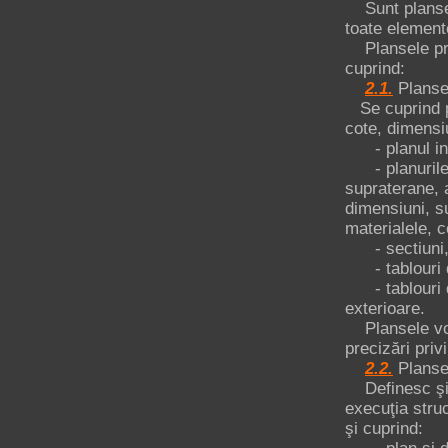
Sunt planse c
toate elemente
Plansele prin
cuprind:
2.1.
Planse 
Se cuprind pl
cote, dimensiu
- planul ind
- planurile d
supraterane, a
dimensiuni, su
materialele, co
- sectiuni, f
- tablouri de
- tablouri de 
exterioare.
Plansele vor 
precizări priv
2.2.
Planse
Definesc şi e
execuţia struc
şi cuprind: