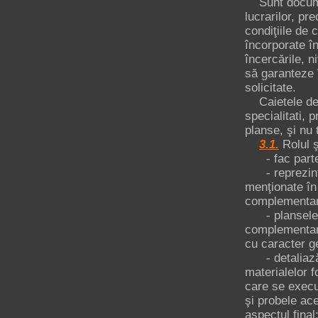
Sunt documen
lucrarilor, pr
condiţiile de 
încorporate în
încercările, n
să garanteze î
solicitate.
Caietele de s
specialitati, 
planse, şi nu 
3.1.
Rolul ş
- fac parte i
- reprezintă 
menţionate în 
complementar
- plansele, b
complementare
cu caracter ge
- detaliază no
materialelor f
care se execut
şi probele ace
aspectul final