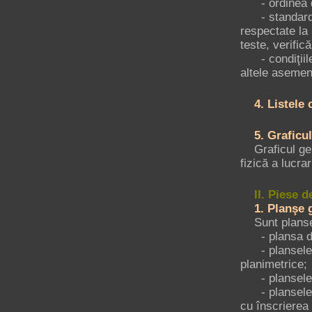
- ordinea de 
- standardele
respectate la 
teste, verifică
- condiţiile 
altele aseme
4. Listele 
5. Graficul g
Graficul gene
fizică a lucrari
II. Piese d
1. Planşe g
Sunt planse 
- plansa de 
- plansele d
planimetrice;
- plansele t
- plansele de
cu înscrierea 