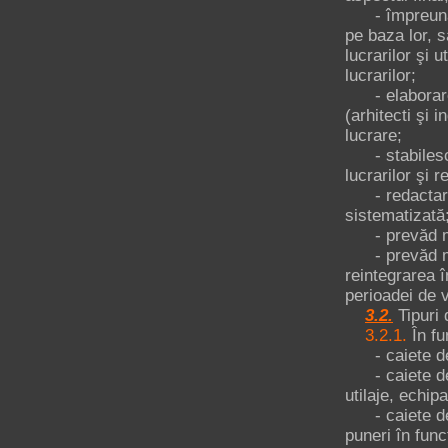
- împreună cu
pe baza lor, s
lucrarilor şi 
lucrarilor;
- elaborarea 
(arhitecti şi i
lucrare;
- stabilesc re
lucrarilor şi r
- redactarea 
sistematizată
- prevăd modu
- prevăd măs
reintegrarea î
perioadei de v
3.2.
Tipuri 
3.2.1.
În fu
- caiete de s
- caiete de s
utilaje, echip
- caiete de sa
puneri în func