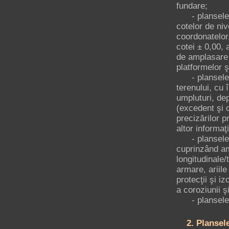
fundare;
- plansele pr
cotelor de niv
coordonatelor,
cotei ± 0,00, 
de amplasare a
platformelor 
- plansele pr
terenului, cu
umpluturi, de
(excedent şi de
precizărilor p
altor informaţ
- plansele pr
cuprinzând amp
longitudinale/
armare, ariile
protecţii şi iz
a coroziunii 
- plansele de
2. Plansele 