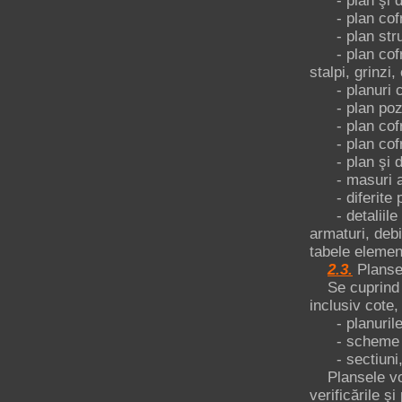
- plan şi det
- plan cofraj
- plan struct
- plan cofraj 
stalpi, grinzi,
- planuri cof
- plan poziţi
- plan cofra
- plan cofra
- plan şi det
- masuri an
- diferite pla
- detaliile d
armaturi, deb
tabele elemen
2.3.
Planse 
Se cuprind pla
inclusiv cote,
- planurile p
- scheme prin
- sectiuni, v
Plansele vor 
verificările ş