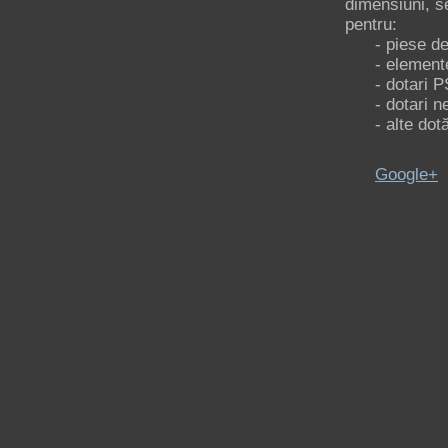
dimensiuni, se
pentru:
- piese de 
- elemente 
- dotari PS
- dotari nec
- alte dotări
Google+