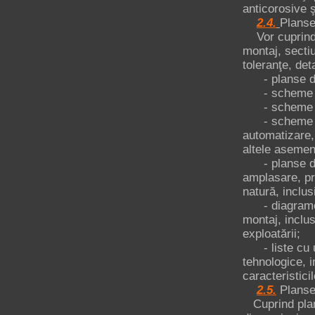
anticorosive şi
2.4.
Planse
Vor cuprinde,
montaj, sectiu
toleranţe, det
- planse de
- scheme ale
- scheme cine
- scheme ale 
automatizare, 
altele asemene
- planse de m
amplasare, pre
natură, inclu
- diagrame, 
montaj, inclus
exploatării;
- liste cu ut
tehnologice, i
caracteristici
2.5.
Planse
Cuprind plans