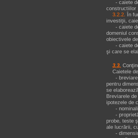
- caiete de s
constructiilor 
3.2.2.
În fu
investiţii, cai
- caiete de s
domeniul cons
obiectivele de 
- caiete de s
şi care se el
3.3.
Conţin
Caietele de s
- breviarele 
pentru dimensi
se elaborează
Breviarele de 
ipotezele de c
- nominaliza
- proprietăţil
probe, teste 
ale lucrării, 
- dimensiunea